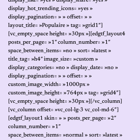
display_like= »yes » display_share= »yes »
display_hot_trending_icons= »yes »
display_pagination= » » offset= » »
layout_title= »Populaire » tag= »grid1″]
[vc_empty_space height= »30px »][edgtf_layout4
posts_per_page= »1″ column_number= »1″
space_between_items= »no » sort= »latest »
title_tag= »h4″ image_size= »custom »
display_categories= »no » display_date= »no »
display_pagination= » » offset= » »
custom_image_width= »1000px »
custom_image_height= »764px » tag= »grid4″]
[vc_empty_space height= »30px »][/vc_column]
[vc_column offset= »vc_col-lg-3 vc_col-md-6″]
[edgtf_layout1 skin= » » posts_per_page= »2″
column_number= »1″
space_between_items= »normal » sort= »latest »