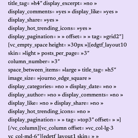
title_tag= »h4″ display_excerpt= »no »
display_comments= »yes » display_like= »yes »
display_share= »yes »
display_hot_trending_icons= »yes »
display_pagination= » » offset= » » tag= »grid2″]
[vc_empty_space height= »30px »][edgtf_layout10
skin= »light » posts_per_page= »3″
column_number= »3″
space_between_items= »large » title_tag= »h5″
image_size= »journo_edge_square »
display_categories= »no » display_date= »no »
display_author= »no » display_comments= »no »
display_like= »no » display_share= »no »
display_hot_trending_icons= »no »
display_pagination= » » tag= »top3″ offset= » »]
[/vc_column][vc_column offset= »vc_col-lg-3
vc_col-md-6″][edgtf_layout1 skin= » »