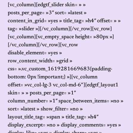
[vc_column][edgtf_slider skin= » »
posts_per_page= »3″ sort= »latest »
content_in_grid= »yes » title_tag= »h4″ offset= » »
tag= »slider »][/vc_column][/vc_row][vc_row]
[vc_column][vc_empty_space height= »80px »]
[/vc_column][/vc_row][vc_row
disable_element= »yes »
row_content_width= »grid »
css= ».vc_custom_1619281669683{padding-
bottom: 0px !important;} »][vc_column
offset= »vc_col-lg-3 vc_col-md-6″][edgtf_layout1
skin= » » posts_per_page= »1″
column_number= »1″ space_between_items= »no »
sort= »latest » show_filter= »no »
layout_title_tag= »span » title_tag= »h4″
display_excerpt= »no » display_comments= »yes »