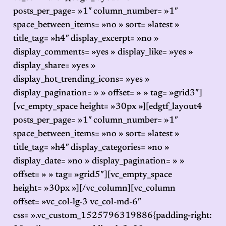
posts_per_page= »1″ column_number= »1″
space_between_items= »no » sort= »latest »
title_tag= »h4″ display_excerpt= »no »
display_comments= »yes » display_like= »yes »
display_share= »yes »
display_hot_trending_icons= »yes »
display_pagination= » » offset= » » tag= »grid3″]
[vc_empty_space height= »30px »][edgtf_layout4
posts_per_page= »1″ column_number= »1″
space_between_items= »no » sort= »latest »
title_tag= »h4″ display_categories= »no »
display_date= »no » display_pagination= » »
offset= » » tag= »grid5″][vc_empty_space
height= »30px »][/vc_column][vc_column
offset= »vc_col-lg-3 vc_col-md-6″
css= ».vc_custom_1525796319886{padding-right: