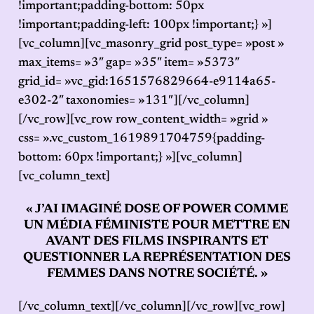
!important;padding-bottom: 50px
!important;padding-left: 100px !important;} »]
[vc_column][vc_masonry_grid post_type= »post »
max_items= »3″ gap= »35″ item= »5373″
grid_id= »vc_gid:1651576829664-e9114a65-
e302-2″ taxonomies= »131″][/vc_column]
[/vc_row][vc_row row_content_width= »grid »
css= ».vc_custom_1619891704759{padding-
bottom: 60px !important;} »][vc_column]
[vc_column_text]
« J’AI IMAGINÉ DOSE OF POWER COMME
UN MÉDIA FÉMINISTE POUR METTRE EN
AVANT DES FILMS INSPIRANTS ET
QUESTIONNER LA REPRÉSENTATION DES
FEMMES DANS NOTRE SOCIÉTÉ. »
[/vc_column_text][/vc_column][/vc_row][vc_row]