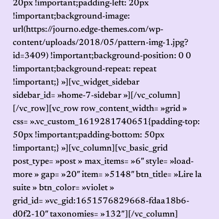
20px !important;padding-left: 20px
!important;background-image:
url(https://journo.edge-themes.com/wp-
content/uploads/2018/05/pattern-img-1.jpg?
id=3409) !important;background-position: 0 0
!important;background-repeat: repeat
!important;} »][vc_widget_sidebar
sidebar_id= »home-7-sidebar »][/vc_column]
[/vc_row][vc_row row_content_width= »grid »
css= ».vc_custom_1619281740651{padding-top:
50px !important;padding-bottom: 50px
!important;} »][vc_column][vc_basic_grid
post_type= »post » max_items= »6″ style= »load-
more » gap= »20″ item= »5148″ btn_title= »Lire la
suite » btn_color= »violet »
grid_id= »vc_gid:1651576829668-fdaa18b6-
d0f2-10″ taxonomies= »132″][/vc_column]