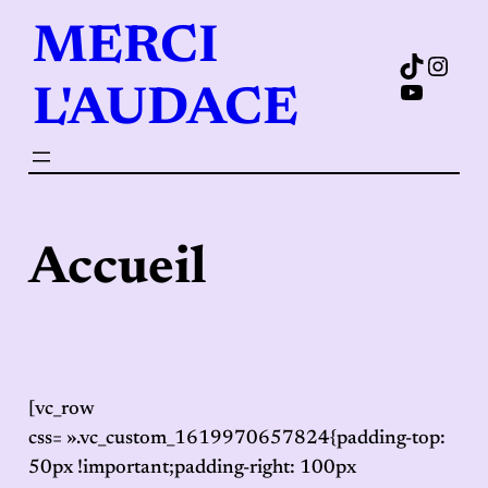
Aller
MERCI
au
TikTok
Insta
contenu
YouTub
L'AUDACE
Accueil
[vc_row
css= ».vc_custom_1619970657824{padding-top:
50px !important;padding-right: 100px