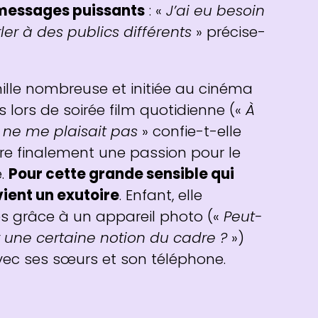
 messages puissants
: «
J’ai eu besoin
er à des publics différents
» précise-
ille nombreuse et initiée au cinéma
 lors de soirée film quotidienne («
À
r ne me plaisait pas
» confie-t-elle
e finalement une passion pour le
e.
Pour cette grande sensible qui
vient un exutoire
. Enfant, elle
s grâce à un appareil photo («
Peut-
 une certaine notion du cadre ?
»)
avec ses sœurs et son téléphone.