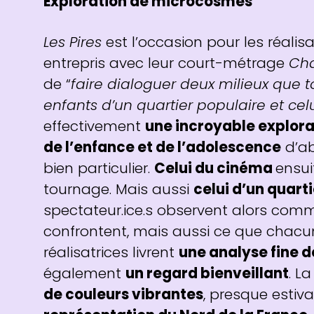
Exploration de microcosmes
Les Pires
est l’occasion pour les réalis
entrepris avec leur court-métrage
Cha
de “
faire dialoguer deux milieux que t
enfants d’un quartier populaire et ce
effectivement
une incroyable explor
de l’enfance et de l’adolescence
d’ab
bien particulier.
Celui du cinéma
ensui
tournage. Mais aussi
celui d’un quar
spectateur.ice.s observent alors comm
confrontent, mais aussi ce que chacun
réalisatrices livrent
une analyse fine d
également
un regard bienveillant
. L
de couleurs vibrantes
, presque estiva