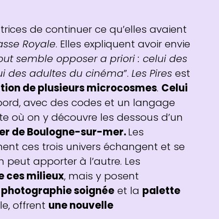
atrices de continuer ce qu’elles avaient
sse Royale
. Elles expliquent avoir envie
out semble opposer a priori : celui des
lui des adultes du cinéma
”.
Les Pires
est
ation de plusieurs microcosmes
.
Celui
ord, avec des codes et un langage
te où on y découvre les dessous d’un
tier de Boulogne-sur-mer.
Les
ent ces trois univers échangent et se
 peut apporter à l’autre. Les
e ces milieux
, mais y posent
a
photographie soignée
et la
palette
le, offrent
une nouvelle