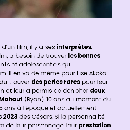
’un film, il y a ses
interprètes
.
film, a besoin de trouver
les bonnes
nts et adolescent.e.s qui
m. Il en va de même pour Lise Akoka
dû trouver
des perles rares
pour leur
an et leur a permis de dénicher
deux
 Mahaut
(Ryan), 10 ans au moment du
, 15 ans à l’époque et actuellement
s 2023
des Césars. Si la personnalité
ture de leur personnage, leur
prestation