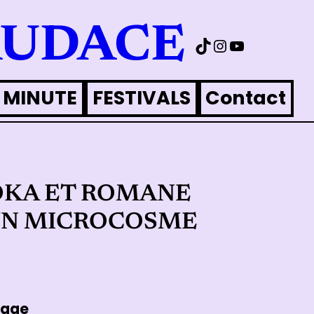
AUDACE
TikTok
Instagram
YouTube
 MINUTE
FESTIVALS
Contact
KOKA ET ROMANE
’UN MICROCOSME
vage