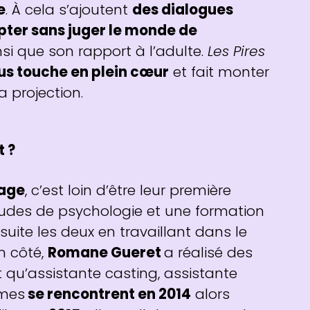
e
. À cela s’ajoutent
des dialogues
pter sans juger le monde de
i que son rapport à l’adulte.
Les Pires
ous touche en plein cœur
et fait monter
a projection.
t ?
rage
, c’est loin d’être leur première
tudes de psychologie et une formation
uite les deux en travaillant dans le
n côté,
Romane Gueret
a réalisé des
qu’assistante casting, assistante
mmes
se rencontrent en 2014
alors