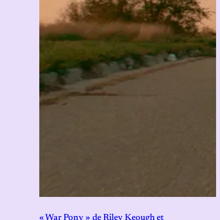
« War Pony » de Riley Keough et