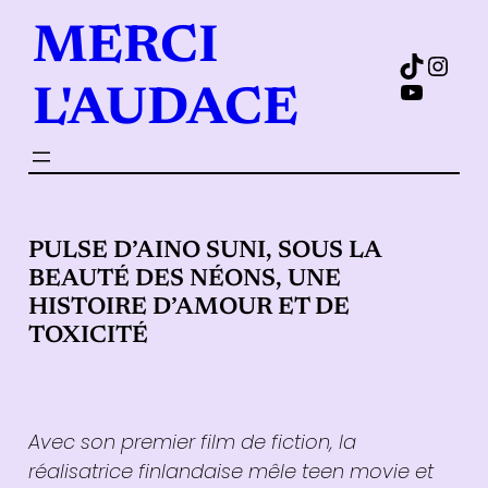
Aller
MERCI
au
TikTok
Insta
contenu
YouTub
L'AUDACE
PULSE D’AINO SUNI, SOUS LA
BEAUTÉ DES NÉONS, UNE
HISTOIRE D’AMOUR ET DE
TOXICITÉ
Avec son premier film de fiction, la
réalisatrice finlandaise mêle teen movie et